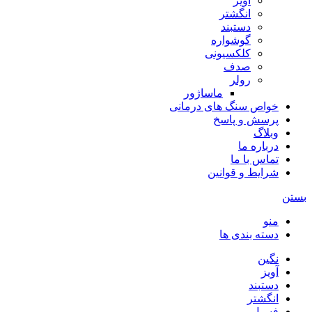
آویز
انگشتر
دستبند
گوشواره
کلکسیونی
صدف
رولر
ماساژور
خواص سنگ های درمانی
پرسش و پاسخ
وبلاگ
درباره ما
تماس با ما
شرایط و قوانین
بستن
منو
دسته بندی ها
نگین
آویز
دستبند
انگشتر
فسیل