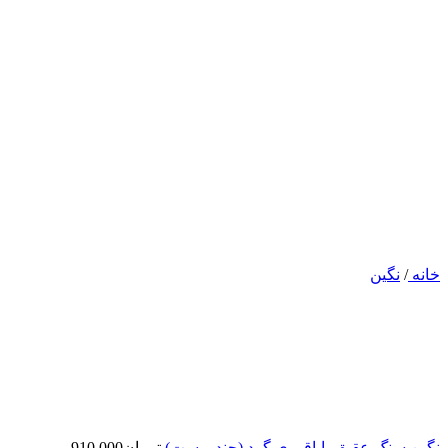
خانه
/
نگین
نگین سنگ عقیق باباقوری گرد (چند پوست)
تومان
910.000