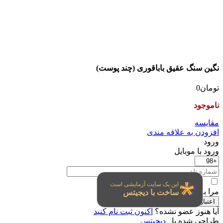
نگین سنگ عقیق باباقوری (چند پوست)
تومان
0
ناموجود
مقایسه
افزودن به علاقه مندی
ورود
ورود با موبایل
این یک سایت آزمایشی است
مرا به خاطر بسپار
ساخت با دیجیتس
اعتبار سنجی
آیا هنوز عضو نشده؟
اکنون ثبت نام کنید
طراحی شده با
دیجیتس