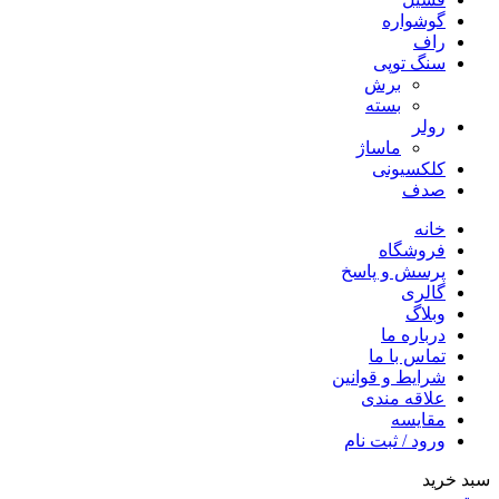
گوشواره
راف
سنگ توپی
برش
بسته
رولر
ماساژ
کلکسیونی
صدف
خانه
فروشگاه
پرسش و پاسخ
گالری
وبلاگ
درباره ما
تماس با ما
شرایط و قوانین
علاقه مندی
مقایسه
ورود / ثبت نام
سبد خرید