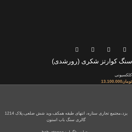
سنگ کوارتز شکری (رورشدی)
کلکسیونی
تومان
13.100.000
یزد،مجتمع تجاری ستاره، انتهای طبقه همکف،وید شش ضلعی،پلاک 1214
گالری سنگ باب استون
پیج اینستاگرام: bab_stonee