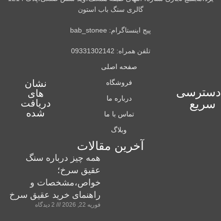
گالری سنگ باب استون
پیج اینستاگرام: bab_stonee
تلفن همراه: 09331302142
صفحه اصلی
نشان
فروشگاه
دسترسی
های
درباره ما
سریع
دریافت
شده
تماس با ما
وبلاگ
آخرین مقالات
همه چیز درباره سنگ
عقیق سرخ؛
خواص،مشخصات و
راهنمای خرید عقیق سرخ
فوریه 22, 2026
2 دیدگاه