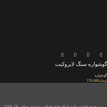
گوشواره سنگ لایروکیت
گوشواره
تومان
775.000
یزد،مجتمع تجاری ستاره، انتهای طبقه همکف،وید شش ضلعی،پلاک 1214