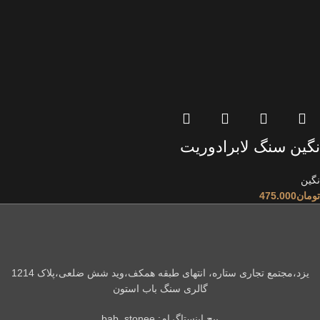
نگین سنگ لابرادوریت
نگین
تومان
475.000
یزد،مجتمع تجاری ستاره، انتهای طبقه همکف،وید شش ضلعی،پلاک 1214
گالری سنگ باب استون
پیج اینستاگرام: bab_stonee