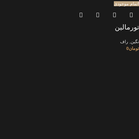
اتمام موجودی
تورمالین
نگین
,
راف
تومان
0