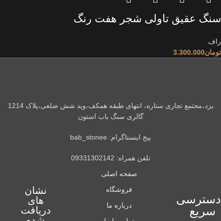
سنگ عقیق تاولی شجر هفت رنگ
راف
تومان
3.300.000
یزد،مجتمع تجاری ستاره، انتهای طبقه همکف،وید شش ضلعی،پلاک 1214
گالری سنگ باب استون
پیج اینستاگرام: bab_stonee
تلفن همراه: 09331302142
صفحه اصلی
نشان
فروشگاه
دسترسی
های
درباره ما
سریع
دریافت
شده