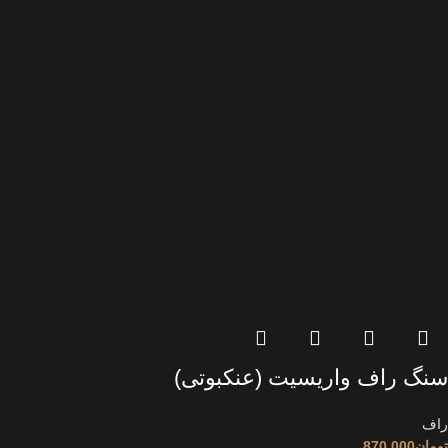
سنگ راف واریسیت (عنکبوتی)
راف
تومان
870.000